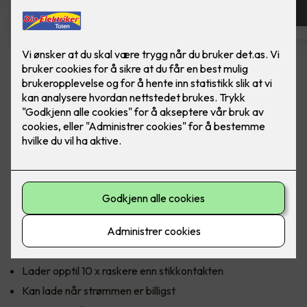
Zaptec Go
Ferdig montert elbillader - Zaptec Go
Uansett bil eller destinasjon, er Zaptec Go den sikreste
måten å lade på. Zaptec Go er en smart og sofistikert
ladeboks for enebolig og hytte, og med smartladingen Eco
Mode får du lade når strømprisen er på sitt billigste i løpet av
døgnet. Lad hjemme, når det passer deg.
Fordeler med Zaptec Go:
Lader opptil 10 x raskere enn stikkontakten
Kan lade når strømmen er billigst