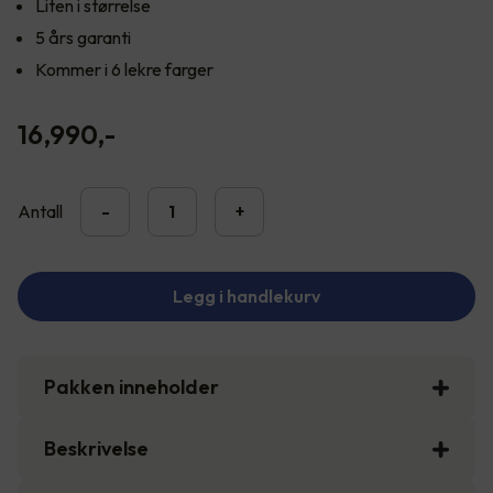
Liten i størrelse
5 års garanti
Kommer i 6 lekre farger
16,990
,-
Antall
-
+
Legg i handlekurv
Pakken inneholder
Beskrivelse