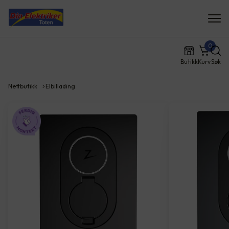
0
Butikk
Kurv
Søk
Nettbutikk
Elbillading