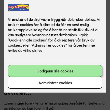
Vårt digitale showroom er dessverre
avviklet...
...men ingen fare - vi har et inspirasjonsområde for belysning
og interiør du kan ta en titt på!