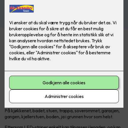
Se vårt utvalg av belysning
Uendelige muligheter med LED-
striper!
Introduksjonen av LED har revolusjonert belysningsbransjen.
Lang levetid, lavt strømforbruk og lav varmeutvikling, gjør
LED-lyskilder svært allsidige. Det gjelder kanskje mest av
alt når man snakker om LED-striper.
Hvor passer LED-striper?
På kjøkkenet, badet, stuen, trappa, soverommet, garasjen,
gangen, kjellerstuen, boden, ja i grunnen hvor som helst.
Ettersom LED-striper enkelt kan tilpasses i lengden, og kan