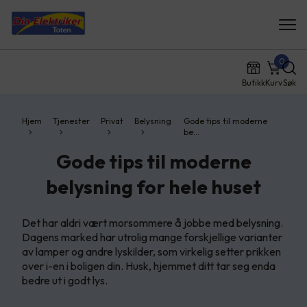
0
Butikk
Kurv
Søk
Hjem
Tjenester
Privat
Belysning
Gode tips til moderne
be…
Gode tips til moderne
belysning for hele huset
Det har aldri vært morsommere å jobbe med belysning.
Dagens marked har utrolig mange forskjellige varianter
av lamper og andre lyskilder, som virkelig setter prikken
over i-en i boligen din. Husk, hjemmet ditt tar seg enda
bedre ut i godt lys.