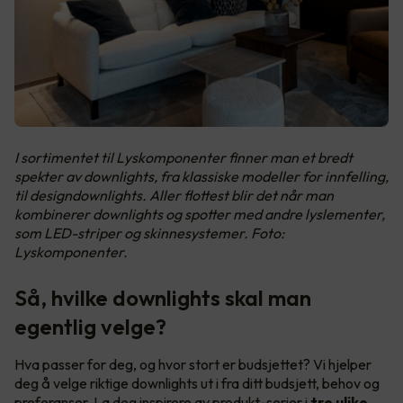
I sortimentet til Lyskomponenter finner man et bredt
spekter av downlights, fra klassiske modeller for innfelling,
til designdownlights. Aller flottest blir det når man
kombinerer downlights og spotter med andre lyslementer,
som LED-striper og skinnesystemer. Foto:
Lyskomponenter.
Så, hvilke downlights skal man
egentlig velge?
Hva passer for deg, og hvor stort er budsjettet? Vi hjelper
deg å velge riktige downlights ut i fra ditt budsjett, behov og
preferanser. La deg inspirere av produkt-serier i
tre ulike