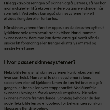
I tillegg kan plasseringen på skinnen også justeres, så her har
man muligheter til å eksperimentere og gjøre endringer når
som helst. Ved behov kan også skinnesystemet enkelt
utvides i lengden eller forkortes.
Når skinnesystemet først er oppe, kan du dessuten bytte ut
lyskildene selv, uten besøk av elektriker. Har du samme
skinnesystem i flere rom kan dette være gull verdt når du
ønsker litt forandring eller trenger ekstra lys ett sted og
mindre lys et annet.
Hvor passer skinnesystemer?
Fleksibiliteten gjør at skinnesystemer kan brukes omtrent
hvor som helst. Man ser ofte skinnesystemer i stuen,
spisestuen eller på kjøkkenet, men de kan fint brukes også i
gangen, entreen eller over trappepartiet. Ved å innfelle
skinnene i himlingen, for eksempel i et spiletak, blir selve
skinnene mindre fremtredende. Samtidig beholder du den
gode fleksibiliteten og et opplegg for belysningen som kan
tilpasses etter dine behov.