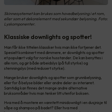
Skinnesystemet kan brukes som hovedbelysning i et rom,
eller som et dekorelement med sekundær belysning. Foto:
Lyskomponenter.
Klassiske downlights og spotter!
Man får ikke tittelen klassiker hvis man ikke fortjener det.
Spesielt kombinert med dimmere, er downlights og spotter
et populært valg for norske husstander. De kan benyttes i
alle rom, og gir både arbeidslys (på full styrke) og
stemningslys (med redusert styrke).
Mange bruker downlights og spotter som grunnbelysning,
eller for å belyse bilder eller andre deler av interiøret.
Samtidig kan finnes det mange andre alternative
bruksområder hvis man tenker litt utenfor boksen.
Hva med å montere en vanntett minidownligt i en dusjnisje til
såpe og shampoo på badet? Eller hva med