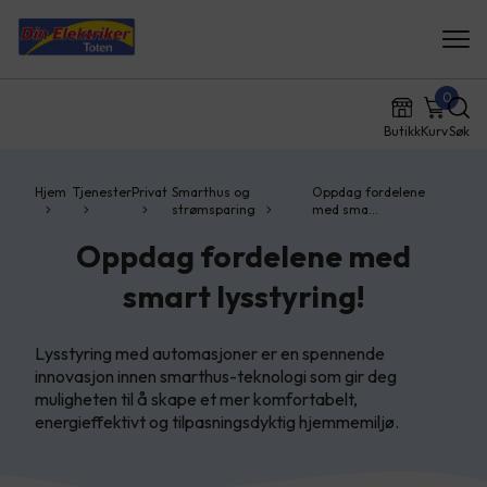
0
Butikk
Kurv
Søk
Hjem
Tjenester
Privat
Smarthus og
Oppdag fordelene
strømsparing
med sma…
Oppdag fordelene med
smart lysstyring!
Lysstyring med automasjoner er en spennende
innovasjon innen smarthus-teknologi som gir deg
muligheten til å skape et mer komfortabelt,
energieffektivt og tilpasningsdyktig hjemmemiljø.