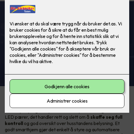
ELKO Smart
Automatisk lys ved bevegelse. Helt
automagisk!
Hva er egentlig smart lysstyring?
Smart lysstyring er mye mer enn å bytte til energieffektive
LED pærer, det handler rett og slett om å
skaffe seg full
kontroll
og god oversikt over husstandens belysning. Et
godt smarthjem gjør det enkelt å styre og automatisere