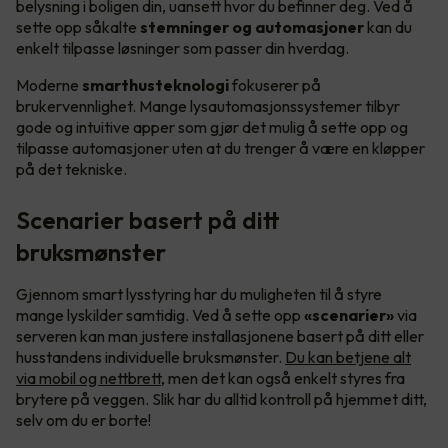
belysning i boligen din, uansett hvor du befinner deg. Ved å
sette opp såkalte
stemninger og automasjoner
kan du
enkelt tilpasse løsninger som passer din hverdag.
Moderne
smarthusteknologi
fokuserer på
brukervennlighet. Mange lysautomasjonssystemer tilbyr
gode og intuitive apper som gjør det mulig å sette opp og
tilpasse automasjoner uten at du trenger å være en kløpper
på det tekniske.
Scenarier basert på ditt
bruksmønster
Gjennom smart lysstyring har du muligheten til å styre
mange lyskilder samtidig. Ved å sette opp
«scenarier»
via
serveren kan man justere installasjonene basert på ditt eller
husstandens individuelle bruksmønster.
Du kan betjene alt
via mobil og nettbrett
, men det kan også enkelt styres fra
brytere på veggen. Slik har du alltid kontroll på hjemmet ditt,
selv om du er borte!