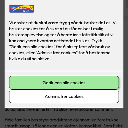
Bytte av termostat - ELKO One
Hvit
Bytte av termostat, til ELKO One Matter
termostat, i fargen hvit. Inkludert montering.
Den er rask og brukervennlig med forhåndsinnstillinger, og
den er enkel å installere og kontrollere. Du trenger ikke
internettforbindelse for å installere eller bruke termostatens
grunnleggende funksjoner. Når den er koblet til Matter, kan
du administrere enheter fra ulike leverandører sammen.
Hele familien kan styre produktene gjennom sin foretrukne
smarthusapp, så lenge den er Matter-kompatibel. Som f.eks: