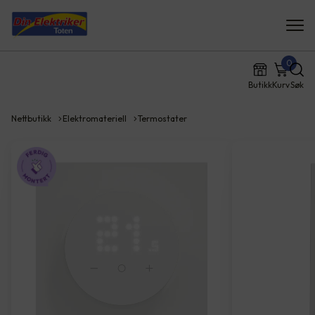
0
Butikk
Kurv
Søk
Nettbutikk
Elektromateriell
Termostater