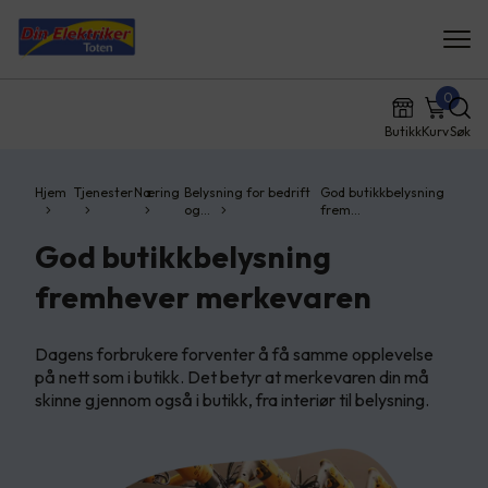
0
Butikk
Kurv
Søk
Hjem
Tjenester
Næring
Belysning for bedrift
God butikkbelysning
og…
frem…
God butikkbelysning
fremhever merkevaren
Dagens forbrukere forventer å få samme opplevelse
på nett som i butikk. Det betyr at merkevaren din må
skinne gjennom også i butikk, fra interiør til belysning.