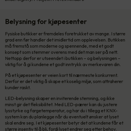
Belysning for kjøpesenter
Fysiske butikker er fremdeles foretrukket av mange. I større
grad enn før handler det imidlertid om opplevelsen. Butikken
må fremstå som moderne og spennende, med et godt
konsept som stemmer overens med det man ser på nett.
Nettopp derfor er utseendet i butikken – og belysningen –
viktig for å gi kundene et godt inntrykk av merkevaren din.
På et kjøpesenter er veien kort til nærmeste konkurrent.
Derfor er det viktig å skape et koselig miljø, som attraherer
kunder raskt.
LED-belysning skaper en inviterende stemning, og ikke
minst gir det fleksibilitet. Med LED-pærer kan du justere
lysstyrke og fargetemperatur, og har du i tillegg et KNX-
system kan du planlegge når du eventuelt ønsker at lyset
skal endre seg. I et kjøpesenter betyr det at kundene får et
større insentiv til å bli, fordi lyset endrer seg etter behov.