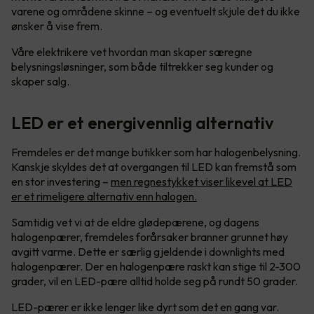
varene og områdene skinne – og eventuelt skjule det du ikke
ønsker å vise frem.
Våre elektrikere vet hvordan man skaper særegne
belysningsløsninger, som både tiltrekker seg kunder og
skaper salg.
LED er et energivennlig alternativ
Fremdeles er det mange butikker som har halogenbelysning.
Kanskje skyldes det at overgangen til LED kan fremstå som
en stor investering –
men regnestykket viser likevel at LED
er et rimeligere alternativ enn halogen.
Samtidig vet vi at de eldre glødepærene, og dagens
halogenpærer, fremdeles forårsaker branner grunnet høy
avgitt varme. Dette er særlig gjeldende i downlights med
halogenpærer. Der en halogenpære raskt kan stige til 2-300
grader, vil en LED-pære alltid holde seg på rundt 50 grader.
LED-pærer er ikke lenger like dyrt som det en gang var.