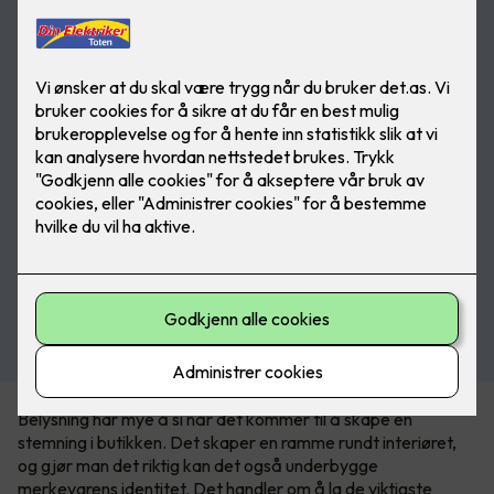
Belysning har mye å si når det kommer til å skape en
stemning i butikken. Det skaper en ramme rundt interiøret,
og gjør man det riktig kan det også underbygge
merkevarens identitet. Det handler om å la de viktigste